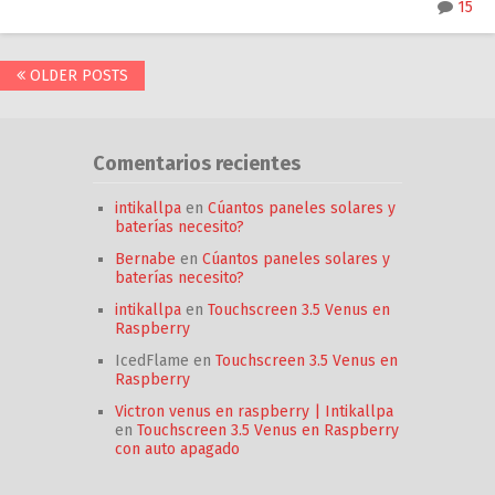
15
Posts
OLDER POSTS
navigation
Comentarios recientes
intikallpa
en
Cúantos paneles solares y
baterías necesito?
Bernabe
en
Cúantos paneles solares y
baterías necesito?
intikallpa
en
Touchscreen 3.5 Venus en
Raspberry
IcedFlame
en
Touchscreen 3.5 Venus en
Raspberry
Victron venus en raspberry | Intikallpa
en
Touchscreen 3.5 Venus en Raspberry
con auto apagado