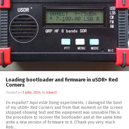
Loading bootloader and firmware in uSDR+ Red
Corners
Posted on
3 julio, 2024
By
oa4ect
En español? Aquí está! Doing experiments, I damaged the boot
of my uSDR+ Red Corners and from that moment on the screen
stopped showing text and the equipment was unusable.This is
the procedure to recover the bootloader and at the same time
write a new version of firmware to it. (Thank you very much
Rob…