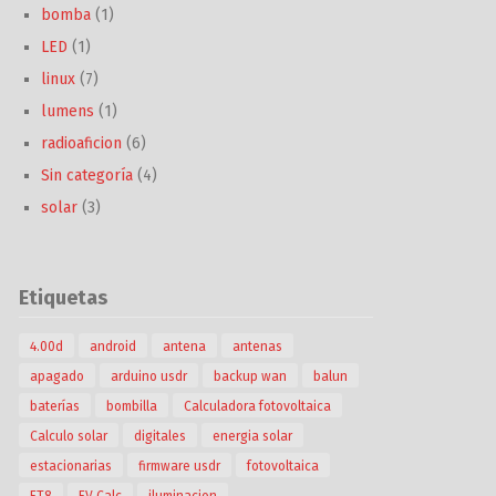
bomba
(1)
LED
(1)
linux
(7)
lumens
(1)
radioaficion
(6)
Sin categoría
(4)
solar
(3)
Etiquetas
4.00d
android
antena
antenas
apagado
arduino usdr
backup wan
balun
baterías
bombilla
Calculadora fotovoltaica
Calculo solar
digitales
energia solar
estacionarias
firmware usdr
fotovoltaica