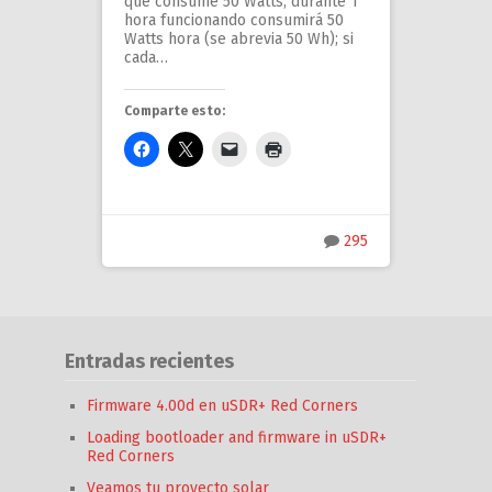
que consume 50 Watts, durante 1
hora funcionando consumirá 50
Watts hora (se abrevia 50 Wh); si
cada…
Comparte esto:
295
Entradas recientes
Firmware 4.00d en uSDR+ Red Corners
Loading bootloader and firmware in uSDR+
Red Corners
Veamos tu proyecto solar