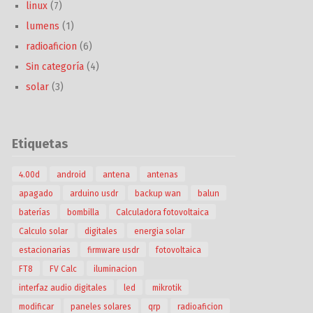
linux
(7)
lumens
(1)
radioaficion
(6)
Sin categoría
(4)
solar
(3)
Etiquetas
4.00d
android
antena
antenas
apagado
arduino usdr
backup wan
balun
baterías
bombilla
Calculadora fotovoltaica
Calculo solar
digitales
energia solar
estacionarias
firmware usdr
fotovoltaica
FT8
FV Calc
iluminacion
interfaz audio digitales
led
mikrotik
modificar
paneles solares
qrp
radioaficion