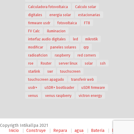
Calculadora fotovoltaica
Calculo solar
digitales
energia solar
estacionarias
firmware usdr
fotovoltaica
FT8
FV Calc
iluminacion
interfaz audio digitales
led
mikrotik
modificar
paneles solares
qrp
radioaficion
raspberry
red corners
roe
Router
server linux
solar
ssh
starlink
swr
touchscreen
touchscreen apagado
transferir web
usdr+
uSDR+ bootloader
uSDR firmware
venus
venus raspberry
victron energy
Copyrigth Intikallpa 2021
Inicio
Construye
Repara
agua
Bateria
bomba