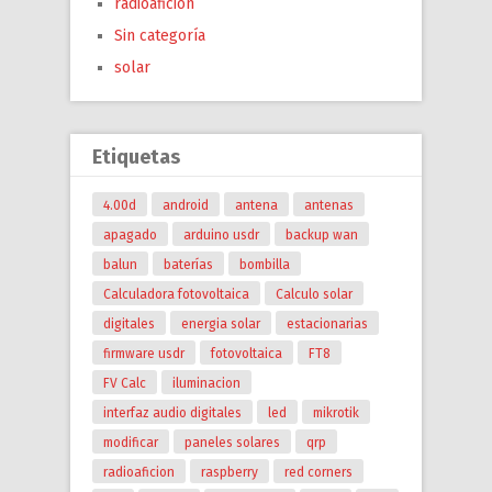
radioaficion
Sin categoría
solar
Etiquetas
4.00d
android
antena
antenas
apagado
arduino usdr
backup wan
balun
baterías
bombilla
Calculadora fotovoltaica
Calculo solar
digitales
energia solar
estacionarias
firmware usdr
fotovoltaica
FT8
FV Calc
iluminacion
interfaz audio digitales
led
mikrotik
modificar
paneles solares
qrp
radioaficion
raspberry
red corners