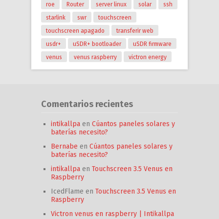
roe
Router
server linux
solar
ssh
starlink
swr
touchscreen
touchscreen apagado
transferir web
usdr+
uSDR+ bootloader
uSDR firmware
venus
venus raspberry
victron energy
Comentarios recientes
intikallpa
en
Cúantos paneles solares y
baterías necesito?
Bernabe
en
Cúantos paneles solares y
baterías necesito?
intikallpa
en
Touchscreen 3.5 Venus en
Raspberry
IcedFlame
en
Touchscreen 3.5 Venus en
Raspberry
Victron venus en raspberry | Intikallpa