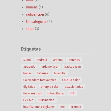
linux
(7)
lumens
(1)
radioaficion
(6)
Sin categoría
(4)
solar
(3)
Etiquetas
4.00d
android
antena
antenas
apagado
arduino usdr
backup wan
balun
baterías
bombilla
Calculadora fotovoltaica
Calculo solar
digitales
energia solar
estacionarias
firmware usdr
fotovoltaica
FT8
FV Calc
iluminacion
interfaz audio digitales
led
mikrotik