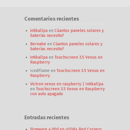
Comentarios recientes
intikallpa
en
Cúantos paneles solares y
baterías necesito?
Bernabe
en
Cúantos paneles solares y
baterías necesito?
intikallpa
en
Touchscreen 3.5 Venus en
Raspberry
IcedFlame
en
Touchscreen 3.5 Venus en
Raspberry
Victron venus en raspberry | Intikallpa
en
Touchscreen 3.5 Venus en Raspberry
con auto apagado
Entradas recientes
Firmware 4.00d en uSDR+ Red Corners