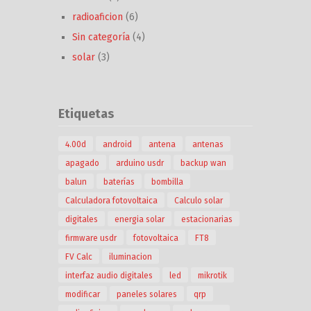
radioaficion
(6)
Sin categoría
(4)
solar
(3)
Etiquetas
4.00d
android
antena
antenas
apagado
arduino usdr
backup wan
balun
baterías
bombilla
Calculadora fotovoltaica
Calculo solar
digitales
energia solar
estacionarias
firmware usdr
fotovoltaica
FT8
FV Calc
iluminacion
interfaz audio digitales
led
mikrotik
modificar
paneles solares
qrp