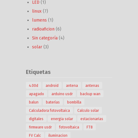
LED
(1)
linux
(7)
lumens
(1)
radioaficion
(6)
Sin categoría
(4)
solar
(3)
Etiquetas
4.00d
android
antena
antenas
apagado
arduino usdr
backup wan
balun
baterías
bombilla
Calculadora fotovoltaica
Calculo solar
digitales
energia solar
estacionarias
firmware usdr
fotovoltaica
FT8
FV Calc
iluminacion