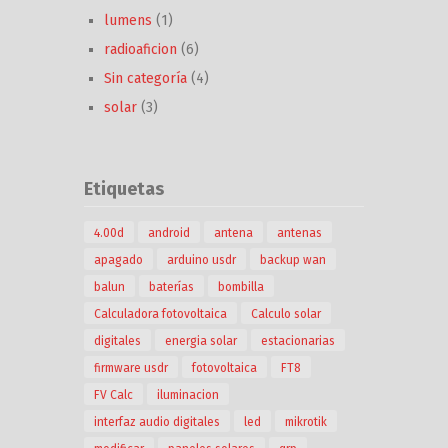
lumens
(1)
radioaficion
(6)
Sin categoría
(4)
solar
(3)
Etiquetas
4.00d
android
antena
antenas
apagado
arduino usdr
backup wan
balun
baterías
bombilla
Calculadora fotovoltaica
Calculo solar
digitales
energia solar
estacionarias
firmware usdr
fotovoltaica
FT8
FV Calc
iluminacion
interfaz audio digitales
led
mikrotik