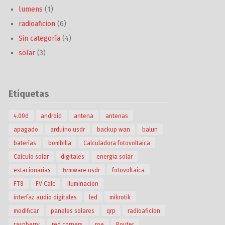
lumens
(1)
radioaficion
(6)
Sin categoría
(4)
solar
(3)
Etiquetas
4.00d
android
antena
antenas
apagado
arduino usdr
backup wan
balun
baterías
bombilla
Calculadora fotovoltaica
Calculo solar
digitales
energia solar
estacionarias
firmware usdr
fotovoltaica
FT8
FV Calc
iluminacion
interfaz audio digitales
led
mikrotik
modificar
paneles solares
qrp
radioaficion
raspberry
red corners
roe
Router